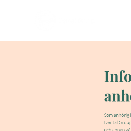
Inf
anh
Som anhörig h
Dental Group 
och annan vå