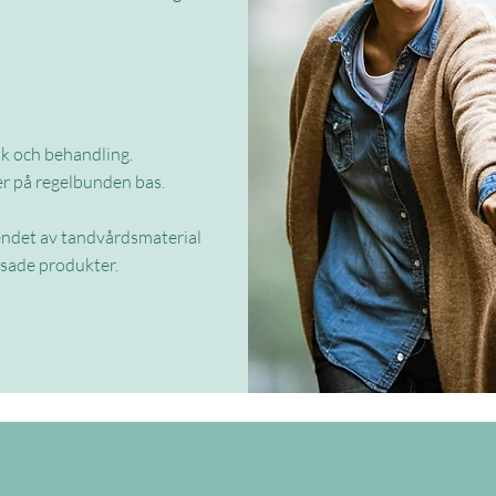
ik och behandling.
er på regelbunden bas.
endet av tandvårdsmaterial
sade produkter.