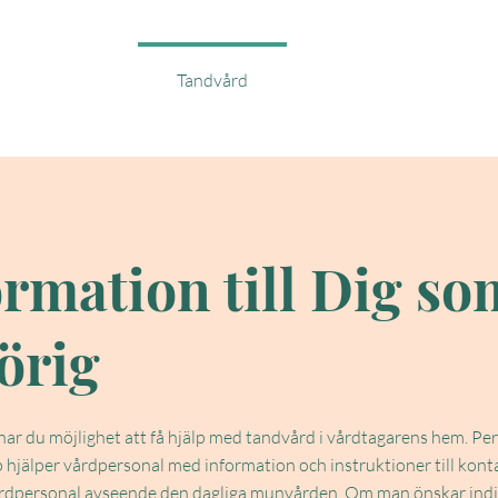
Start
Tandvård
Om oss
S
ormation till Dig so
örig
ar du möjlighet att få hjälp med tandvård i vårdtagarens hem. Pe
hjälper vårdpersonal med information och instruktioner till kon
rdpersonal avseende den dagliga munvården. Om man önskar indi