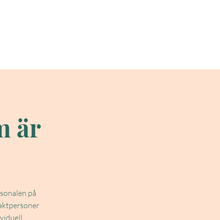
ocialstyrelsen
Kontakt
m är
rsonalen på
taktpersoner
viduell