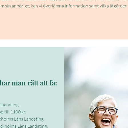
m sin anhörige, kan vi överlämna information samt vilka åtgärder 
r man rätt att få:
ehandling.
 till 1100 kr.
ckholms Läns Landsting.
r i Stockholms Läns Landsting.